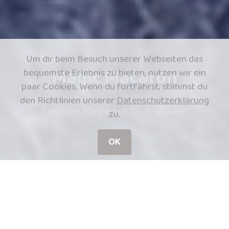
Um dir beim Besuch unserer Webseiten das
Magic Macaron
bequemste Erlebnis zu bieten, nutzen wir ein
paar Cookies. Wenn du fortfährst, stimmst du
den Richtlinien unserer
Datenschutzerklärung
Lass' die Magie auf Dich wirken!
zu.
OK